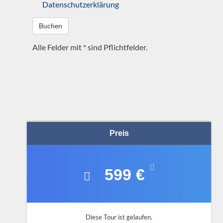
Datenschutzerklärung
Alle Felder mit * sind Pflichtfelder.
A
l
t
e
r
n
a
Preis
t
i
v
599 €
e
:
Diese Tour ist gelaufen.