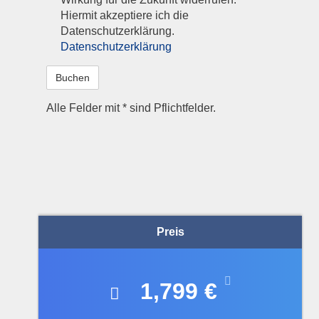
Hiermit akzeptiere ich die
Datenschutzerklärung.
Datenschutzerklärung
Alle Felder mit * sind Pflichtfelder.
A
l
t
e
r
n
a
Preis
t
i
v
1,799 €
e
: