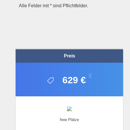
Alle Felder mit * sind Pflichtfelder.
A
l
t
e
r
n
a
Preis
t
i
v
629 €
e
:
freie Plätze